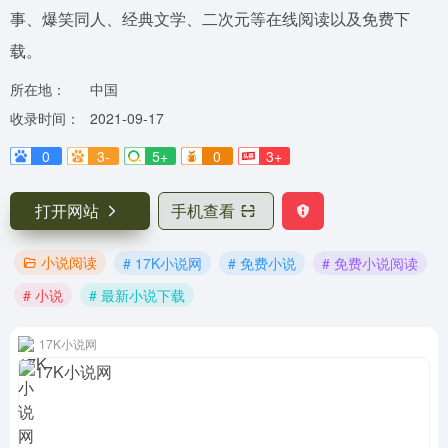
事、爆笑同人、经典文学、二次元等在线阅读以及免费下
载。
所在地：
中国
收录时间：
2021-09-17
0
3-
5+
0
3+
打开网站
手机查看
小说阅读
# 17K小说网
# 免费小说
# 免费小说阅读
# 小说
# 最新小说下载
17K小说网