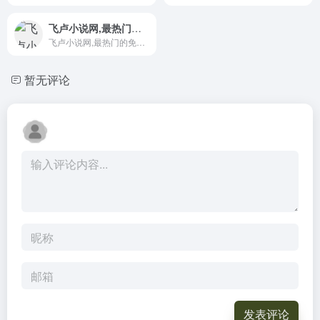
飞卢小说网,最热门的免费小说网站,提供都市小说、玄幻小说、穿越小说、言情小说、同人小说等免费小说在线阅读与下载。大神小说齐聚飞卢,每日万字更新。
飞卢小说网,最热门的免费小说网站,提供都市小说、玄幻小说、穿越小说、言情小说、同人小说等免费小说在线阅读与下载。大神小说齐聚飞卢,每日万字更新。
暂无评论
发表评论