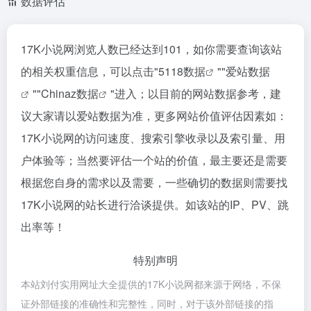
数据评估
17K小说网浏览人数已经达到101，如你需要查询该站
的相关权重信息，可以点击"
5118数据
""
爱站数据
""
Chinaz数据
"进入；以目前的网站数据参考，建
议大家请以爱站数据为准，更多网站价值评估因素如：
17K小说网的访问速度、搜索引擎收录以及索引量、用
户体验等；当然要评估一个站的价值，最主要还是需要
根据您自身的需求以及需要，一些确切的数据则需要找
17K小说网的站长进行洽谈提供。如该站的IP、PV、跳
出率等！
特别声明
本站刘付实用网址大全提供的17K小说网都来源于网络，不保
证外部链接的准确性和完整性，同时，对于该外部链接的指