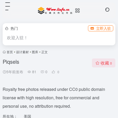
热门
立即入驻
欢迎入驻！
首页
•
设计素材
•
图库
•
正文
Piqsels
收藏
0
5年前发布
81
0
0
Royalty free photos released under CC0 public domain
license with high resolution, free for commercial and
personal use, no attribution required.
所在地：
美国