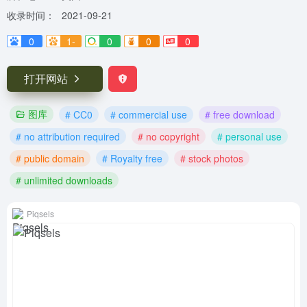
收录时间：
2021-09-21
0
1-
0
0
0
打开网站
图库
# CC0
# commercial use
# free download
# no attribution required
# no copyright
# personal use
# public domain
# Royalty free
# stock photos
# unlimited downloads
Piqsels