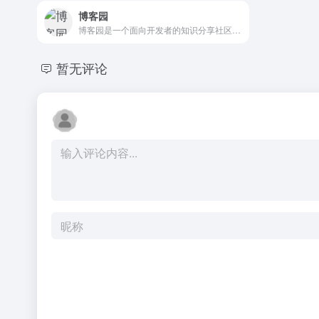
博客园
博客园是一个面向开发者的知识分享社区。自创建以来，博客园一直致力并专注于为开发者打造一个纯净的技术交流社区，推动并帮助开发者通过互联网分享知识，从而让更多开发者从中受益。博客园的使命是帮助开发者用代码改变世界。
暂无评论