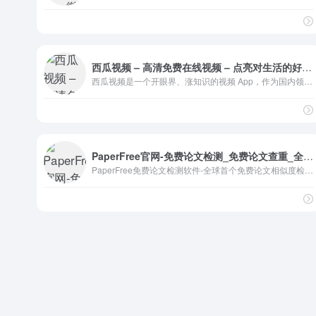
西瓜视频 – 高清免费在线视频 – 点亮对生活的好奇心
西瓜视频是一个开眼界、涨知识的视频 App，作为国内领先的中视频平台，它源源不断地为不同人群提供优质内容，让人们看到更丰富和有深度的世界，收获轻松的获得感，点亮对生活的好奇心。
PaperFree官网-免费论文检测_免费论文查重_全球首个免费论文相似度检测系统
PaperFree免费论文检测软件-全球首个免费论文相似度检测系统;提供免费论文查重,免费论文检测,免费毕业论文抄袭检测.最权威,最科学,最受学生欢迎的免费检测系统.