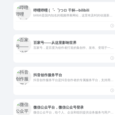
哔哩哔哩 (゜-゜)つロ 干杯~-bilibili
bilibili是国内知名的视频弹幕网站，这里有及时的动漫新番，活跃的ACG氛围，有创意的Up主。大家可以在这里找到许多欢乐。
百家号——从这里影响世界
百家号，是百度为创作者打造的集创作、发布、变现于一体的内容创作平台，也是众多企业号实现营销转化的运营新阵地。
抖音创作服务平台
抖音创作服务平台是抖音创作者的专属服务平台，支持用户作为创作者和管理机构两种登陆方式，并通过提供授权管理、内容管理、互动管理及数据管理等服务助力抖音用户高效运营！
微信公众平台，微信公众号登录
微信公众平台，给个人、企业和组织提供业务服务与用户管理能力的全新服务平台。