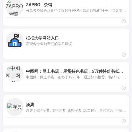
ZAPRO · 杂铺
分享各类绿色汉化中文版软件APP和高清影视BT种子、网盘资源，介绍Netflix、Telegram注册使用技巧，共享账号等
框框大学网站入口
发现各专业前辈们的学习建议
中图网：网上书店，尾货特色书店，5万种特价书低至2折！
中图网：网上书店，创办于1998年，通过好书推荐、畅销书、淘书团、特色专题等栏目及各种促销活动，致力于为读者提供价廉物美的正版优质书籍，是爱书人的淘书圣地。
漢典
漢典 | 漢語字典, 漢語詞典, 康熙字典, 說文解字, 音韻方言, 字源字形, 異體字