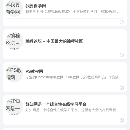
我要自学网
我要自学网-免费视频教程,提供全方位软件学习，有3D教程，平面教程，多媒体制作教程，办公信息化教程，机械设计教程，网站制作教程,电脑培训
编程论坛 – 中国最大的编程社区
PS教程网
专业的Photoshop教程网,PS教程网,设计教程网和设计作品欣赏,素材栏目包含PS笔刷,滤镜,动作,形状,插件等PS素材,打造国内最优秀的免费PS素材和PS教程网站
好知网是一个综合性在线学习平台
好知网是一个综合性在线学习平台。这里有大量的在线课程，课程涵盖计算机知识，企业管理，摄影，photoshop，职业技能，运动、外语、美食，时尚，手工艺，公开课，职业资格考试等。