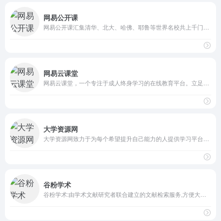
网易公开课
网易公开课汇集清华、北大、哈佛、耶鲁等世界名校共上千门课程，覆盖科学、经济、人文、哲学等22个领域，在这里你可以开拓视野看世界，获取有深度的好知识。
网易云课堂
网易云课堂，一个专注于成人终身学习的在线教育平台。立足于实用性的要求, 与优质的教育内容创作者一起，为您提供全面、有效的在线学习内容。
大学资源网
大学资源网致力于为每个希望提升自己能力的人提供学习平台，通过这个平台每个人都有平等提高自己能力的机会，主要学习资源有：大学课程、中学课程、小学课程、管理课程培训等视频教程！
谷粉学术
谷粉学术:由学术文献研究者联合建立的文献检索服务,方便大家稳定快速地利用谷歌学术搜索查找文献进行学术研究.您所在区域google学术无法访问时用谷粉学术进行文献查找就对了。