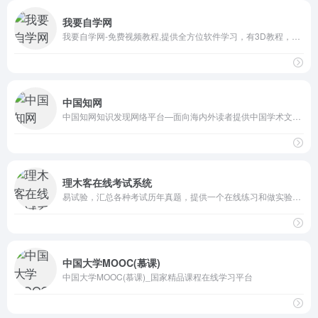
我要自学网
我要自学网-免费视频教程,提供全方位软件学习，有3D教程，平面教程，多媒体制作教程，办公信息化教程，机械设计教程，网站制作教程,电脑培训
中国知网
中国知网知识发现网络平台—面向海内外读者提供中国学术文献、外文文献、学位论文、报纸、会议、年鉴、工具书等各类资源统一检索、统一导航、在线阅读和下载服务。涵盖基础科学、文史哲、工程科技、社会科学、农业、经济与管理科学、医药卫生、信息科技等十大领域。
理木客在线考试系统
易试验，汇总各种考试历年真题，提供一个在线练习和做实验的平台，做实验从未如此简单。
中国大学MOOC(慕课)
中国大学MOOC(慕课)_国家精品课程在线学习平台