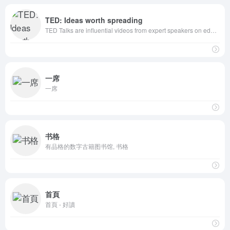
TED: Ideas worth spreading
TED Talks are influential videos from expert speakers on education, business, science, tech and creativity, with subtitles in 100+ languages. Ideas free to stream and download.
一席
一席
书格
有品格的数字古籍图书馆, 书格
首頁
首頁 - 好讀