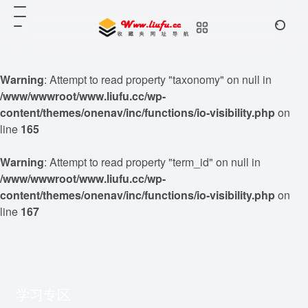
Warning
: Attempt to read property "taxonomy" on null in
/www/wwwroot/www.liufu.cc/wp-
content/themes/onenav/inc/functions/io-visibility.php
on
line
165
Warning
: Attempt to read property "term_id" on null in
/www/wwwroot/www.liufu.cc/wp-
content/themes/onenav/inc/functions/io-visibility.php
on
line
167
学习专区