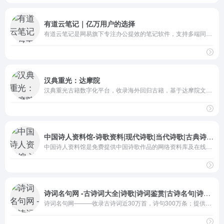
有道云笔记｜亿万用户的选择
有道云笔记是网易旗下专注办公提效的笔记软件，支持多端同步，用户可以随时随地对线上资料进行编辑、分享以及协同
汉典重光：达摩院
汉典重光古籍数字化平台，收录海外回归古籍，基于达摩院文字识别技术进行数字化古籍识别，方便古籍爱好者查阅使用
中国诗人资料馆-诗歌资料|现代诗歌|当代诗歌|古典诗歌|诗词|唐诗|宋词|外国诗歌
中国诗人资料馆是免费提供中国诗歌作品的网络资料库及在线阅读公益图书馆。收藏有古今中外数万名诗人的数十万首诗歌作品。
诗词名句网 -古诗词大全|诗歌|诗词鉴赏|古诗名句|诗句赏析！
诗词名句网———收录古诗词近30万首，诗句300万条；提供高速精准的诗词、诗句、句首、句尾等查询服务。同时还提供史书典籍、谜语、歇后语、对联、藏头诗制作等周边知识。