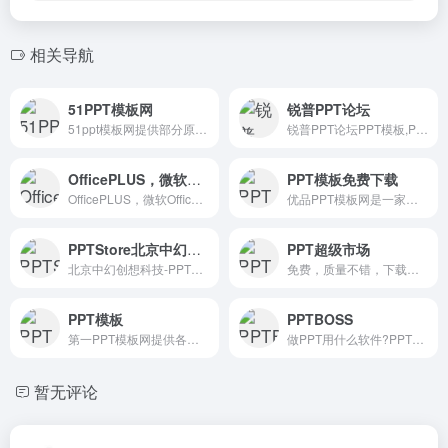
相关导航
51PPT模板网
锐普PPT论坛
51ppt模板网提供部分原创ppt模板及PPTer分享的优质ppt模板下载，动态ppt模板，宽屏ppt模板，PowerPoint模版背景，ppt模板素材、图表、特效等幻灯片模板设计教程下载。
锐普PPT论坛PPT模板,PPT图表,专业PPT作品,精品PPT教程,免费... 最活跃的PPT制作人群、最精美的PPT作品、最丰富的PPT素材、最专业的PPT教程、最友好的PPT交流平台.是PPT高手必收藏的网站
OfficePLUS，微软Office官方在线模板网站！
PPT模板免费下载
OfficePLUS，微软Office官方在线模板网站，为您提供各类精品PPT模板、PPT实用模块、Word求职简历、Excel图表、图片素材等资源，成为您职场和生活的加油站！
优品PPT模板网是一家专注于分享高质量的免费PPT模板下载网站，包括图表、背景图片、素材、教程等各类PPT模板相关资源。致力于打造国内最大最权威的PPT下载一站式服务平台。
PPTStore北京中幻创想科技
PPT超级市场
北京中幻创想科技-PPTSTORE-原创PPT模板下载平台:为您提供专业的PPT模板和KEYNOTE模板下载、高端Keynote设计服务，PPT和Keynote培训服务. 服务热线:010-60789661
免费，质量不错，下载按钮在右下方
PPT模板
PPTBOSS
第一PPT模板网提供各类PPT模板免费下载，PPT背景图，PPT素材，PPT背景，免费PPT模板下载，PPT图表，精美PPT下载，PPT课件下载，PPT背景图片免费下载；
做PPT用什么软件?PPTBOSS-免费好用的在线PPT制作软件_海量精美PPT幻灯片模板,实用PPT教程.在线制作,在线预览.云端存储,不怕丢失.
暂无评论