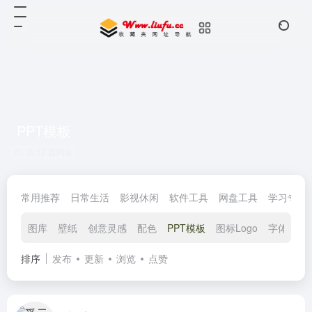
PPT模板
共 12 篇网址
常用推荐
日常生活
影视休闲
软件工具
网盘工具
学习专区
图库
壁纸
创意灵感
配色
PPT模板
图标Logo
字体
音
排序
发布
更新
浏览
点赞