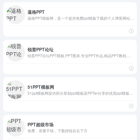
逼格PPT
逼格PPT模板网，是一个提供免费ppt模板下载的个人博客网站。除了PPT模板以外，博主李益达还会分享一些免费ppt模板制作教程和素材下载。
锐普PPT论坛
锐普PPT论坛PPT模板,PPT图表,专业PPT作品,精品PPT教程,免费... 最活跃的PPT制作人群、最精美的PPT作品、最丰富的PPT素材、最专业的PPT教程、最友好的PPT交流平台.是PPT高手必收藏的网站
51PPT模板网
51ppt模板网提供部分原创ppt模板及PPTer分享的优质ppt模板下载，动态ppt模板，宽屏ppt模板，PowerPoint模版背景，ppt模板素材、图表、特效等幻灯片模板设计教程下载。
PPT超级市场
免费，质量不错，下载按钮在右下方