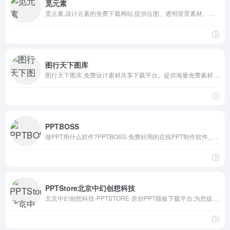
觅元素
觅元素,设计元素的免费下载网站,提供位图、透明背景素材、高清png、图片素材、漂浮元素、装饰元素、标签元素、字体元素、图标元素等免抠设计元素的免费下载.
图行天下图库
图行天下图库,免费设计素材共享下载平台。提供海量免费素材,摄影作品,设计素材,视频素材,ppt模板,PSD源文件,矢量图,AI,CDR,EPS等多种高清图片素材免费下载，图行天下中国素材共享平台
PPTBOSS
做PPT用什么软件?PPTBOSS-免费好用的在线PPT制作软件_海量精美PPT幻灯片模板,实用PPT教程.在线制作,在线预览.云端存储,不怕丢失.
PPTStore北京中幻创想科技
北京中幻创想科技-PPTSTORE-原创PPT模板下载平台:为您提供专业的PPT模板和KEYNOTE模板下载、高端Keynote设计服务，PPT和Keynote培训服务. 服务热线:010-60789661