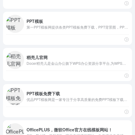
PPT模板
第一PPT模板网提供各类PPT模板免费下载，PPT背景图，PPT素材，PPT背景，免费PPT模板下载，PPT图表，精美PPT下载，PPT课件下载，PPT背景图片免费下载；
稻壳儿官网
Docer稻壳儿是金山办公旗下WPS办公资源分享平台,为WPS用户提供有需要的ppt模板、PPT背景图,PPT素材,PPT图表,ppt课件,文档模版,表格模板,云字体和图标图片素材资源；下载ppt模板,工作总结模板,个人求职应聘简历模版，就来稻壳儿官网，稻壳儿为每个人的进步加分！
PPT模板免费下载
优品PPT模板网是一家专注于分享高质量的免费PPT模板下载网站，包括图表、背景图片、素材、教程等各类PPT模板相关资源。致力于打造国内最大最权威的PPT下载一站式服务平台。
OfficePLUS，微软Office官方在线模板网站！