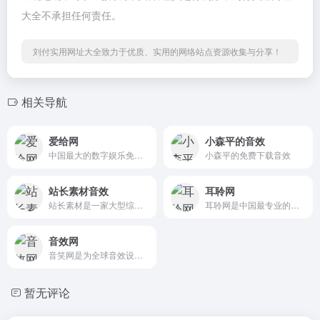
大全不承担任何责任。
刘付实用网址大全致力于优质、实用的网络站点资源收集与分享！
相关导航
爱给网
小森平的音效
中国最大的数字娱乐免费素材下载网站,免费提供免费的音效配乐|3D模型|视频|游戏素材资源下载。
小森平的免费下载音效
站长素材音效
耳聆网
站长素材是一家大型综合设计类素材网站，提供高清图片素材、PSD素材、PPT模板、网页模板、脚本素材、简历模板、QQ表情、矢量素材、3D素材、酷站欣赏、Flash动画等设计素材，免费安全快速下载。
耳聆网是中国最专业的声音分享平台，汇聚了国内众多专业录音师和业余声音爱好者，拥有庞大的声音资源云库和完善的版权保护及授权机制，满足音乐创作、影视后期、游戏配乐等领域的音频素材需求。
音效网
音笑网是为全球音效设计师、影视配乐师、音乐制作人、游戏音效师、背景音乐创作者等精心打造的一个垂直搜索和共享音效、配乐及声音素材的在线创作分享和推广平台！
暂无评论