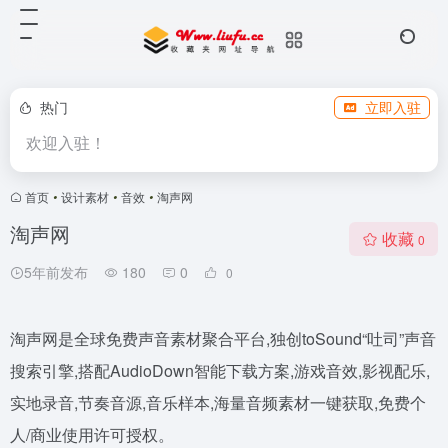
热门
立即入驻
欢迎入驻！
首页
•
设计素材
•
音效
•
淘声网
淘声网
收藏
0
5年前发布
180
0
0
淘声网是全球免费声音素材聚合平台,独创toSound“吐司”声音
搜索引擎,搭配AudioDown智能下载方案,游戏音效,影视配乐,
实地录音,节奏音源,音乐样本,海量音频素材一键获取,免费个
人/商业使用许可授权。