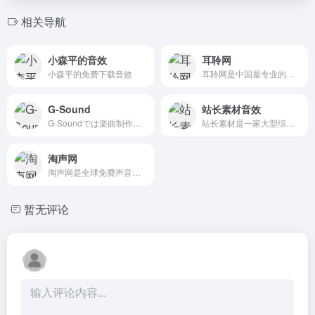
相关导航
小森平的音效
耳聆网
小森平的免费下载音效
耳聆网是中国最专业的声音分享平台，汇聚了国内众多专业录音师和业余声音爱好者，拥有庞大的声音资源云库和完善的版权保护及授权机制，满足音乐创作、影视后期、游戏配乐等领域的音频素材需求。
G-Sound
站长素材音效
G-Soundでは楽曲制作をはじめとした音楽制作のお仕事を承っております。 また、無料で商用利用可能な音楽素材を公開しています。ゲームや動画、PV等ご自由にお使い下さい。
站长素材是一家大型综合设计类素材网站，提供高清图片素材、PSD素材、PPT模板、网页模板、脚本素材、简历模板、QQ表情、矢量素材、3D素材、酷站欣赏、Flash动画等设计素材，免费安全快速下载。
淘声网
淘声网是全球免费声音素材聚合平台,独创toSound“吐司”声音搜索引擎,搭配AudioDown智能下载方案,游戏音效,影视配乐,实地录音,节奏音源,音乐样本,海量音频素材一键获取,免费个人/商业使用许可授权。
暂无评论